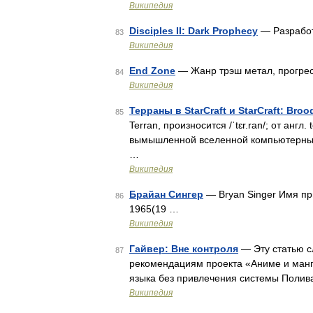
Википедия
Disciples II: Dark Prophecy
— Разработч
83
Википедия
End Zone
— Жанр трэш метал, прогрес
84
Википедия
Терраны в StarCraft и StarCraft: Broo
85
Terran, произносится /ˈtɛr.ran/; от англ.
вымышленной вселенной компьютерных и
…
Википедия
Брайан Сингер
— Bryan Singer Имя при
86
1965(19 …
Википедия
Гайвер: Вне контроля
— Эту статью с
87
рекомендациям проекта «Аниме и манг
языка без привлечения системы Поли
Википедия