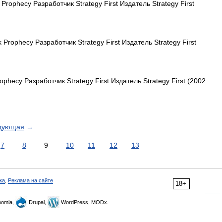
k Prophecy Разработчик Strategy First Издатель Strategy First
k Prophecy Разработчик Strategy First Издатель Strategy First
rophecy Разработчик Strategy First Издатель Strategy First (2002
дующая
→
7
8
9
10
11
12
13
ка
,
Реклама на сайте
18+
omla,
Drupal,
WordPress, MODx.