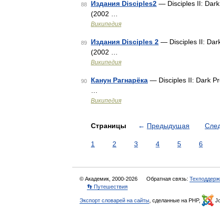
Издания Disciples2
— Disciples II: Dar
88
(2002 …
Википедия
Издания Disciples 2
— Disciples II: Dar
89
(2002 …
Википедия
Канун Рагнарёка
— Disciples II: Dark P
90
…
Википедия
Страницы
←
Предыдущая
Сле
1
2
3
4
5
6
© Академик, 2000-2026
Обратная связь:
Техподдерж
👣 Путешествия
Экспорт словарей на сайты
, сделанные на PHP,
Jo