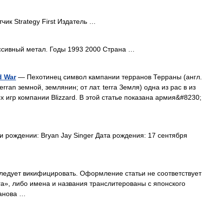
ик Strategy First Издатель …
сивный метал. Годы 1993 2000 Страна …
d War
— Пехотинец символ кампании терранов Терраны (англ.
 terran земной, землянин; от лат. terra Земля) одна из рас в из
гр компании Blizzard. В этой статье показана армия&#8230;
 рождении: Bryan Jay Singer Дата рождения: 17 сентября
ледует викифицировать. Оформление статьи не соответствует
а», либо имена и названия транслитерованы с японского
ванова …