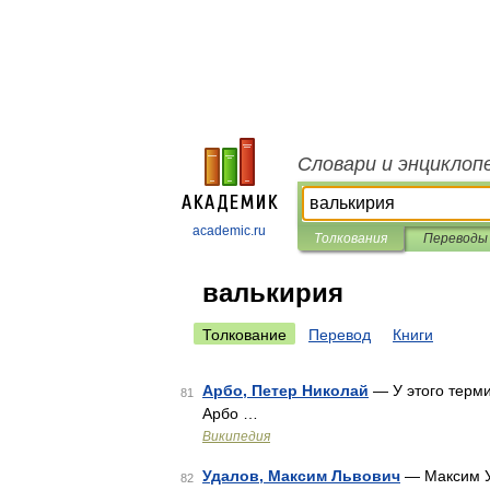
Словари и энциклоп
academic.ru
Толкования
Переводы
валькирия
Толкование
Перевод
Книги
Арбо, Петер Николай
— У этого терми
81
Арбо …
Википедия
Удалов, Максим Львович
— Максим У
82